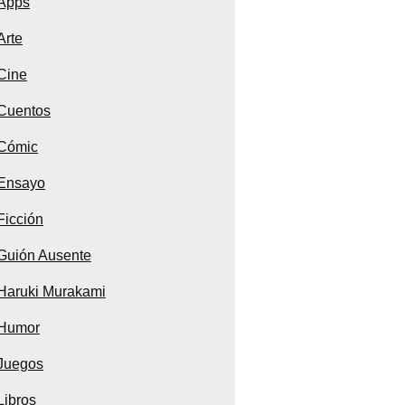
Apps
Arte
Cine
Cuentos
Cómic
Ensayo
Ficción
Guión Ausente
Haruki Murakami
Humor
Juegos
Libros