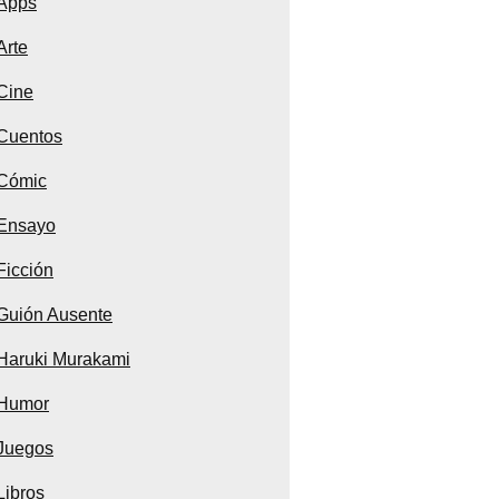
Apps
Arte
Cine
Cuentos
Cómic
Ensayo
Ficción
Guión Ausente
Haruki Murakami
Humor
Juegos
Libros