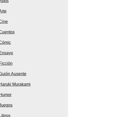
Apps
Arte
Cine
Cuentos
Cómic
Ensayo
Ficción
Guión Ausente
Haruki Murakami
Humor
Juegos
Libros