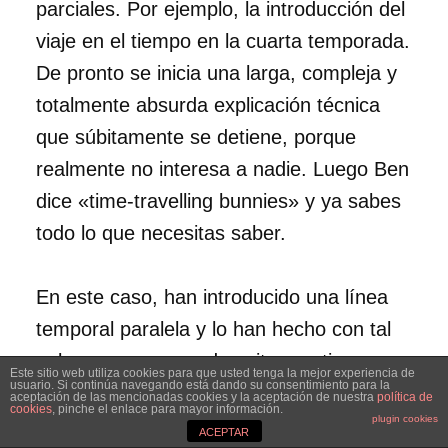
parciales. Por ejemplo, la introducción del
viaje en el tiempo en la cuarta temporada.
De pronto se inicia una larga, compleja y
totalmente absurda explicación técnica
que súbitamente se detiene, porque
realmente no interesa a nadie. Luego Ben
dice «time-travelling bunnies» y ya sabes
todo lo que necesitas saber.
En este caso, han introducido una línea
temporal paralela y lo han hecho con tal
aplomo que no puedo evitar sentir una
Este sitio web utiliza cookies para que usted tenga la mejor experiencia de
usuario. Si continúa navegando está dando su consentimiento para la
inmensa admiración. Le han puesto una
aceptación de las mencionadas cookies y la aceptación de nuestra
política de
cookies
, pinche el enlace para mayor información.
plugin cookies
X, claro, para señalar sus conexiones con
ACEPTAR