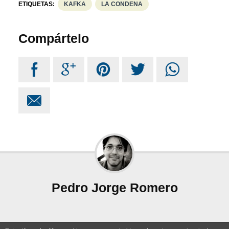
ETIQUETAS:
KAFKA
LA CONDENA
Compártelo






Pedro Jorge Romero