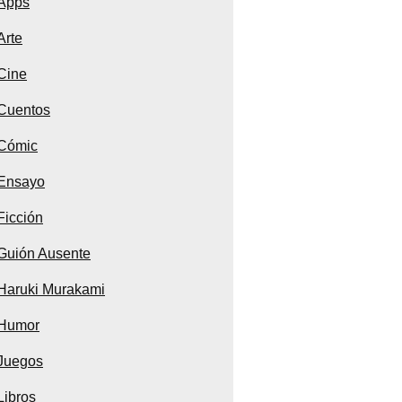
Apps
Arte
Cine
Cuentos
Cómic
Ensayo
Ficción
Guión Ausente
Haruki Murakami
Humor
Juegos
Libros