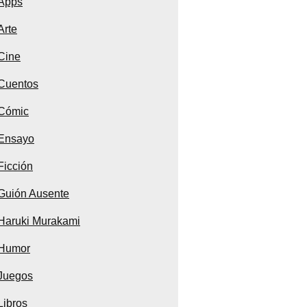
Apps
Arte
Cine
Cuentos
Cómic
Ensayo
Ficción
Guión Ausente
Haruki Murakami
Humor
Juegos
Libros