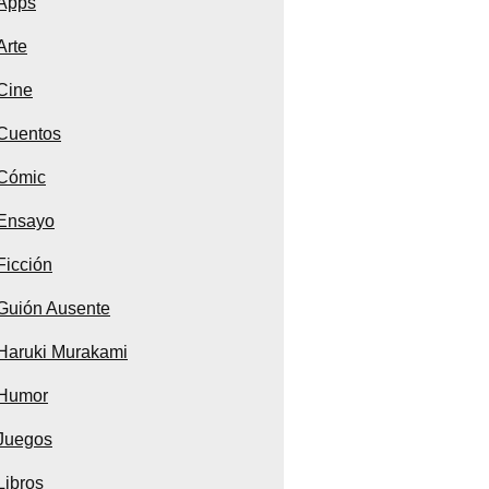
Apps
Arte
Cine
Cuentos
Cómic
Ensayo
Ficción
Guión Ausente
Haruki Murakami
Humor
Juegos
Libros