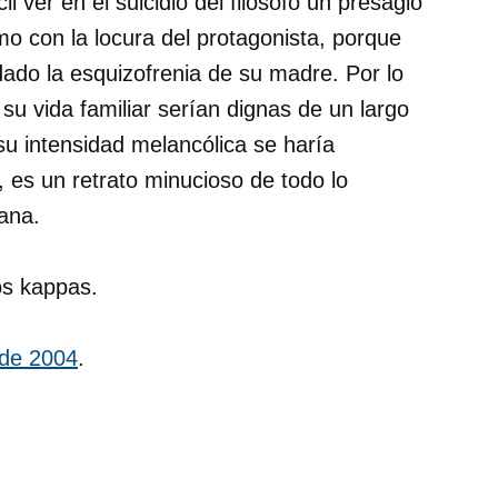
il ver en el suicidio del filósofo un presagio
mo con la locura del protagonista, porque
ado la esquizofrenia de su madre. Por lo
su vida familiar serían dignas de un largo
su intensidad melancólica se haría
 es un retrato minucioso de todo lo
ana.
os kappas.
 de 2004
.