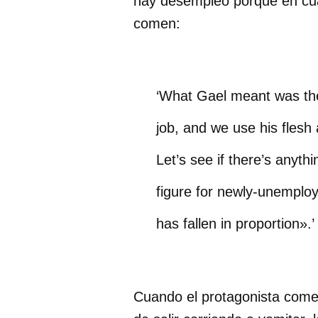
hay desempleo porque en cuan
comen:
‘What Gael meant was the
job, and we use his flesh
Let’s see if there’s anyth
figure for newly-unemplo
has fallen in proportion».’
Cuando el protagonista come