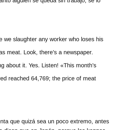
to alguien se queda sin trabajo, se lo
 we slaughter any worker who loses his
 as meat. Look, there’s a newspaper.
ing about it. Yes. Listen! «This month’s
yed reached 64,769; the price of meat
nta que quizá sea un poco extremo, antes