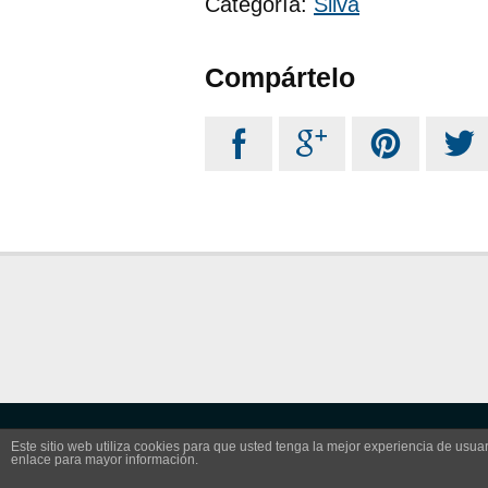
Categoría:
Silva
Compártelo




Este sitio web utiliza cookies para que usted tenga la mejor experiencia de us
©
2016 –
2026
Pedro Jorge Romero
enlace para mayor información.