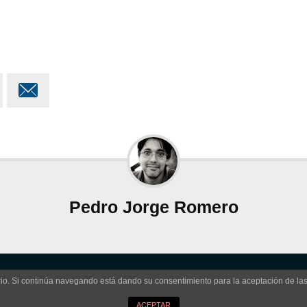

Pedro Jorge Romero
uario. Si continúa navegando está dando su consentimiento para la aceptación de l
No comments yet. Be the first.
ACEPTAR