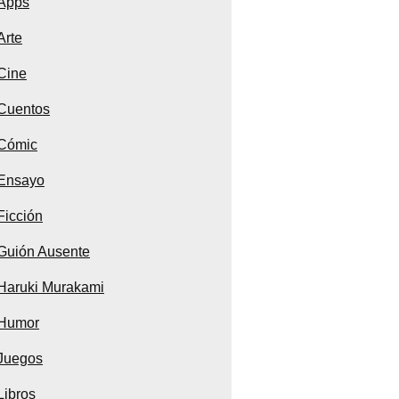
Apps
Arte
Cine
Cuentos
Cómic
Ensayo
Ficción
Guión Ausente
Haruki Murakami
Humor
Juegos
Libros