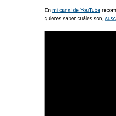
En
mi canal de YouTube
recomi
quieres saber cuáles son,
susc