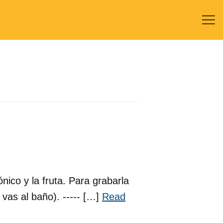

nico y la fruta. Para grabarla
vas al baño). ----- […]
Read