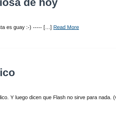
iosa de hoy
ta es guay :-) ----- […]
Read More
ico
co. Y luego dicen que Flash no sirve para nada. (ví