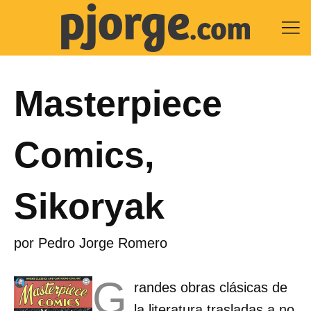

Masterpiece
Comics,
Sikoryak
por
Pedro Jorge Romero
G
randes obras clásicas de
la literatura trasladas a no